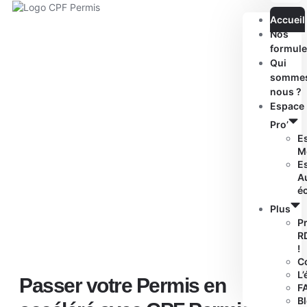
Accueil
Nos
formule
Qui
somme
nous ?
Espace
Pro’
E
M
E
A
é
Plus
P
R
!
C
L’
Passer votre Permis en
F
B