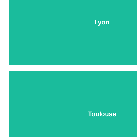
Lyon
FAIRE FINANCÉ SON PERMIS SUR LYON
Toulouse
FAIRE FINANCÉ SON PERMIS SUR TOULOUS