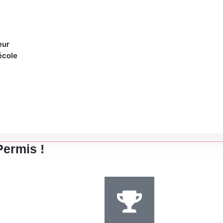
eur
école
ville
Permis !