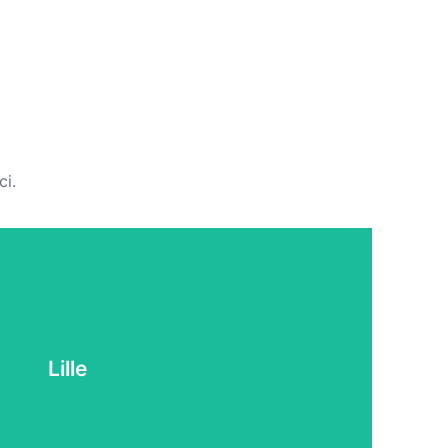
ci.
Lille
FINANCÉ SON PERMIS SUR LILLE