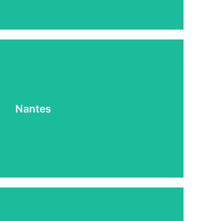
Nantes
INANCÉ SON PERMIS SUR NANTES