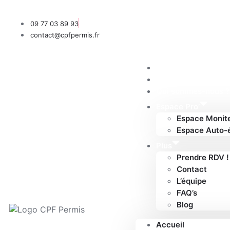
09 77 03 89 93
contact@cpfpermis.fr
Accueil
Nos formules
Qui sommes-nous ?
Espace Pro’
Espace Monit
Espace Auto-
Plus
Prendre RDV !
Contact
L’équipe
FAQ’s
Blog
Accueil