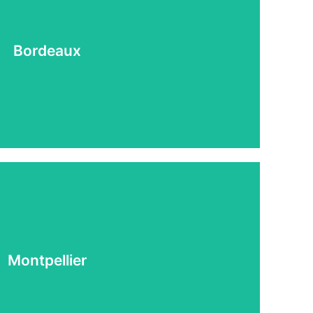
Bordeaux
NANCÉ SON PERMIS SUR BORDEAUX
Montpellier
ANCÉ SON PERMIS SUR MONTPELLIER