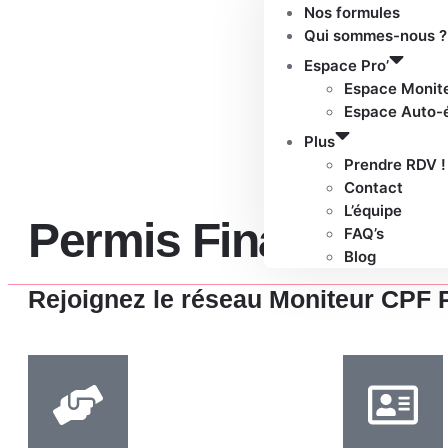
Nos formules
Qui sommes-nous ?
Espace Pro’
Espace Monit
Espace Auto-
Plus
Prendre RDV !
Contact
L’équipe
Permis Financé par 
FAQ’s
Blog
Rejoignez le réseau Moniteur CPF 