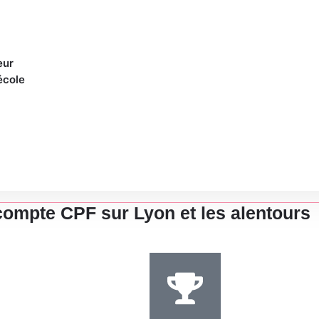
eur
école
 Lyon
compte CPF sur Lyon et les alentours