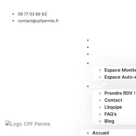
09 77 03 89 93
contact@cpfpermis.fr
Accueil
Nos formules
Qui sommes-nous ?
Espace Pro’
Espace Monit
Espace Auto-
Plus
Prendre RDV !
Contact
L’équipe
FAQ’s
Blog
Accueil