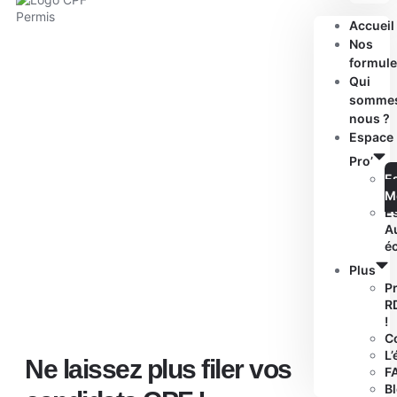
Accueil
Nos
formule
Qui
somme
nous ?
Espace
Pro’
E
M
E
A
é
Plus
P
R
!
C
L’
Ne laissez plus filer vos
F
B