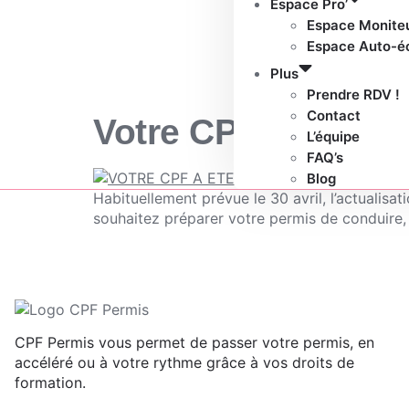
Espace Pro’
Espace Monite
Espace Auto-é
Plus
Prendre RDV !
Contact
Votre CPF a été cré
L’équipe
FAQ’s
Blog
Habituellement prévue le 30 avril, l’actualis
souhaitez préparer votre permis de conduire,
CPF Permis vous permet de passer votre permis, en
accéléré ou à votre rythme grâce à vos droits de
formation.