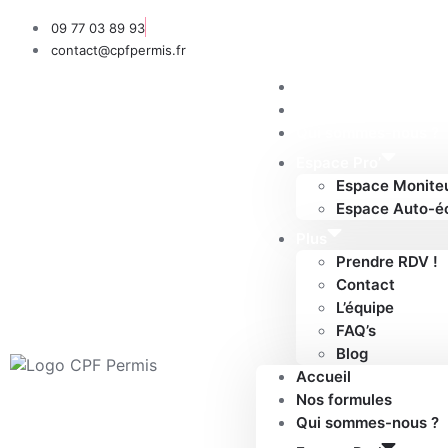
09 77 03 89 93
contact@cpfpermis.fr
Accueil
Nos formules
Qui sommes-nous ?
Espace Pro’
Espace Monite
Espace Auto-é
Plus
Prendre RDV !
Contact
L’équipe
FAQ’s
Blog
Accueil
Nos formules
Qui sommes-nous ?