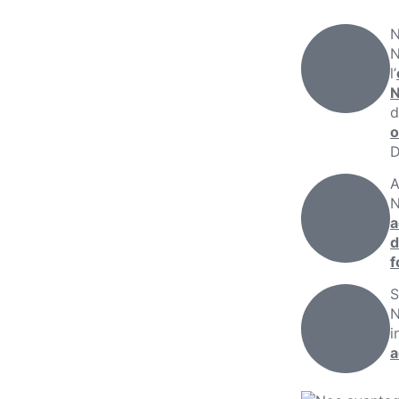
N
N
l’
d
o
D
A
N
a
d
f
S
i
a