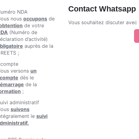
Contact Whatsapp
uméro NDA
ous nous
occupons
de
Vous souhaitez discuter avec u
obtention
de votre
NDA
(Numéro de
éclaration d’activité)
bligatoire
auprès de la
REETS ;
compte
ous versons
un
compte
dès le
émarrage
de la
ormation
;
uivi administratif
Nous
suivons
ntégralement le
suivi
dministratif.