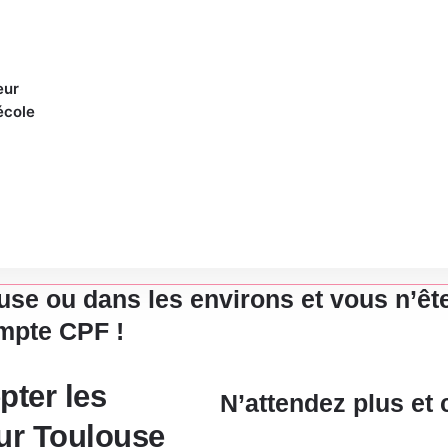
eur
école
ole sur Toulouse
se ou dans les environs et vous n’ête
ompte CPF !
pter les
N’attendez plus et
ur Toulouse