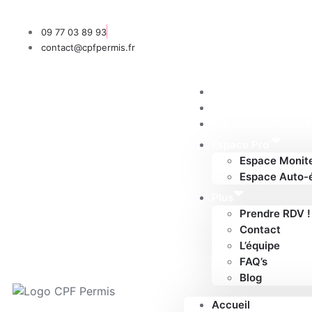
09 77 03 89 93
contact@cpfpermis.fr
Accueil
Nos formules
Qui sommes-nous ?
Espace Pro’
Espace Monit
Espace Auto-
Plus
Prendre RDV !
Contact
L’équipe
FAQ’s
Blog
Accueil