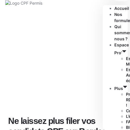
Accueil
Nos
formule
Qui
somme
nous ?
Espace
Pro’
E
M
E
A
é
Plus
P
R
!
C
L’
Ne laissez plus filer vos
F
B