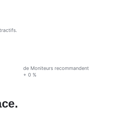
tractifs.
de Moniteurs recommandent
+
0
%
ace.