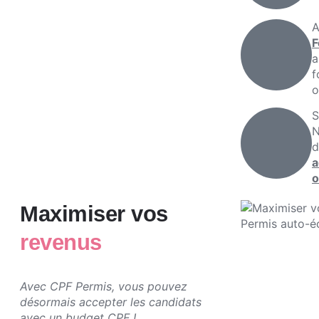
A
F
a
f
o
S
N
a
Maximiser vos
revenus
Avec CPF Permis, vous pouvez
désormais accepter les candidats
avec un budget CPF !