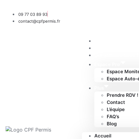
09 77 03 89 93
contact@cpfpermis.fr
Accueil
Nos formules
Qui sommes-nous ?
Espace Pro’
Espace Monit
Espace Auto-
Plus
Prendre RDV !
Contact
L’équipe
FAQ’s
Blog
Accueil