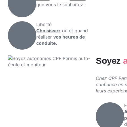
que vous le souhaitez ;
Liberté
Choisissez
où et quand
réaliser
vos heures de
conduite.
Soyez
Chez CPF Per
confiance en 
leurs expérien
E
A
p
d