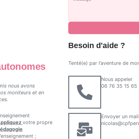
Besoin d'aide ?
Tenté(e) par l’aventure de mo
autonomes
Nous appeler
mis nous avons
06 76 35 15 65
nos moniteurs et en
ces.
nseignement
Envoyer un mail
ppliquez
votre propre
nicolas@cpfperm
édagogie
’enseignement ;