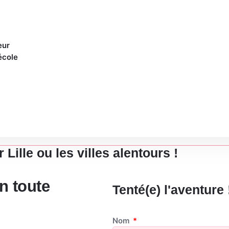
eur
école
r vos candidats CPF su
ille ou les villes alentours !
n toute
Tenté(e) l'aventure 
Nom