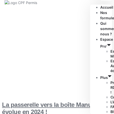
Accueil
Nos
formule
Qui
somme
nous ?
Espace
Pro’
E
M
E
A
é
Plus
P
R
!
C
L’
La passerelle vers la boîte Manuelle
F
évolue en 2024 !
B