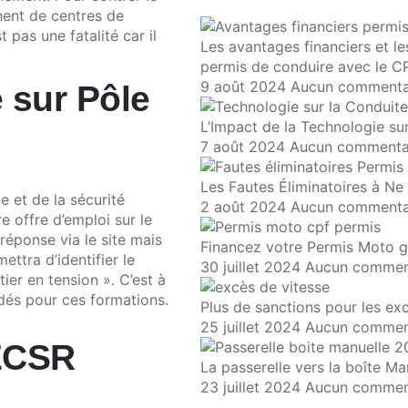
hent de centres de
 pas une fatalité car il
Les avantages financiers et l
permis de conduire avec le C
9 août 2024
Aucun commenta
 sur Pôle
L’Impact de la Technologie su
7 août 2024
Aucun commenta
Les Fautes Éliminatoires à N
e et de la sécurité
2 août 2024
Aucun commenta
e offre d’emploi sur le
réponse via le site mais
Financez votre Permis Moto g
ttra d’identifier le
30 juillet 2024
Aucun commen
er en tension ». C’est à
dés pour ces formations.
Plus de sanctions pour les exc
25 juillet 2024
Aucun commen
 ECSR
La passerelle vers la boîte Ma
23 juillet 2024
Aucun commen