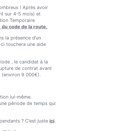
ombreux ! Après avoir
t sur 4-5 mois) et
ation Temporaire
1 du code de la route.
ns la présence d’un
e-ci touchera une aide
iode , le candidat à la
rupture de contrat avant
n (environ 9 000€).
ation lui-même.
r une période de temps qui
pendants ? C’est juste
ici
.