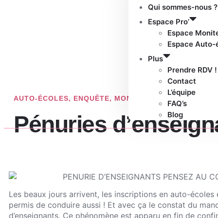
Qui sommes-nous ?
Espace Pro’
Espace Monit
Espace Auto-
Plus
Prendre RDV !
Contact
L’équipe
AUTO-ÉCOLES
,
ENQUÊTE
,
MONITEURS
FAQ’s
Blog
Pénuries d’enseigna
Les beaux jours arrivent, les inscriptions en auto-écoles
permis de conduire aussi ! Et avec ça le constat du man
d’enseignants. Ce phénomène est apparu en fin de confi