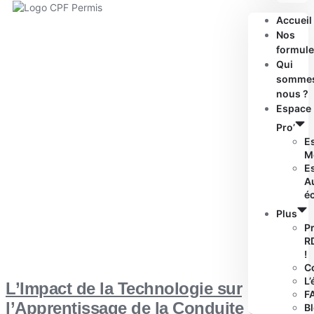
Accueil
Nos
formule
Qui
somme
nous ?
Espace
Pro’
E
M
E
A
é
Plus
P
R
!
C
L’
L’Impact de la Technologie sur
F
l’Apprentissage de la Conduite en
B