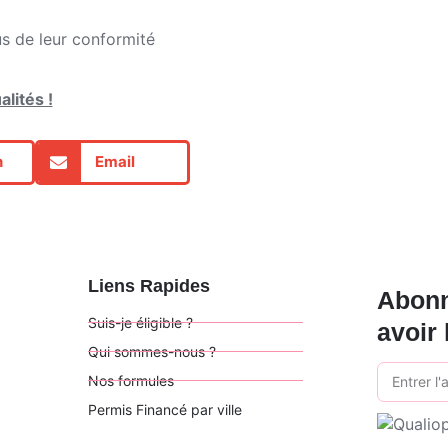
us de leur conformité
lités !
n
Email
Liens Rapides
Abonn
Suis-je éligible ?
avoir 
Qui sommes-nous ?
Nos formules
Permis Financé par ville