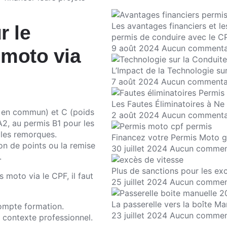
Les avantages financiers et l
r le
permis de conduire avec le C
9 août 2024
Aucun commenta
 moto via
L’Impact de la Technologie su
7 août 2024
Aucun commenta
Les Fautes Éliminatoires à N
rt en commun) et C (poids
2 août 2024
Aucun commenta
A2, au permis B1 pour les
 les remorques.
Financez votre Permis Moto g
on de points ou la remise
30 juillet 2024
Aucun commen
.
Plus de sanctions pour les exc
 moto via le CPF, il faut
25 juillet 2024
Aucun commen
La passerelle vers la boîte Ma
compte formation.
23 juillet 2024
Aucun commen
 contexte professionnel.