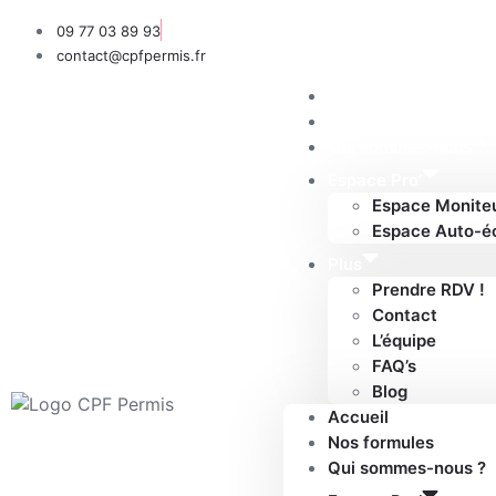
09 77 03 89 93
contact@cpfpermis.fr
Accueil
Nos formules
Qui sommes-nous ?
Espace Pro’
Espace Monite
Espace Auto-é
Plus
Prendre RDV !
Contact
L’équipe
FAQ’s
Blog
Accueil
Nos formules
Qui sommes-nous ?