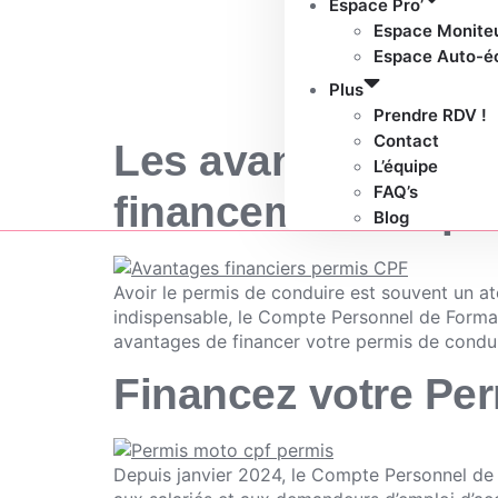
Espace Pro’
Espace Monite
Espace Auto-é
Plus
Prendre RDV !
Contact
Les avantages finan
L’équipe
FAQ’s
financement du pe
Blog
Avoir le permis de conduire est souvent un at
indispensable, le Compte Personnel de Format
avantages de financer votre permis de condui
Financez votre Per
Depuis janvier 2024, le Compte Personnel de 