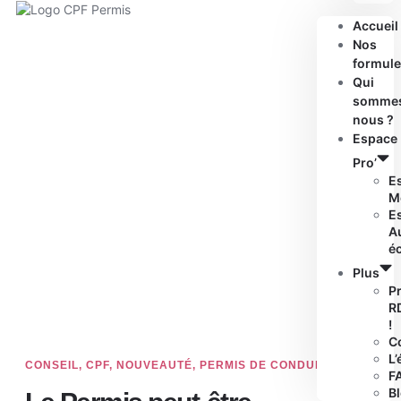
Accueil
Nos
formule
Qui
somme
nous ?
Espace
Pro’
E
M
E
A
é
Plus
P
R
!
C
L’
CONSEIL
,
CPF
,
NOUVEAUTÉ
,
PERMIS DE CONDUIRE
F
B